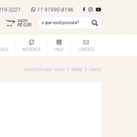
819-3221
11 91990-8196
VAZIO
R$ 0,00
ORES
IMPRENSA
PNLD
CONTATO
VOCÊ ESTÁ AQUI:
SOBRE
VÍDEOS
INÍCIO