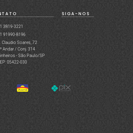
NTATO
SIGA-NOS
1 3819-3221
1 91990-8196
. Claudio Soares, 72
º Andar / Conj. 314
inheiros - São Paulo/SP
EP: 05422-030