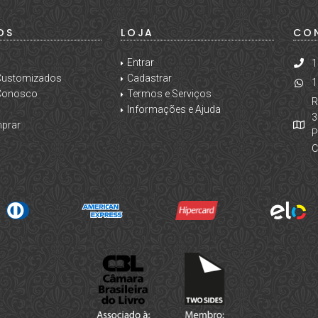
OS
LOJA
CO
Entrar
1
 Customizados
Cadastrar
1
 Conosco
Termos e Serviços
R
Informações e Ajuda
3
prar
P
C